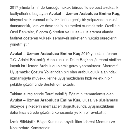
2017 yılında İzmir’de kurduğu hukuk bürosu ile serbest avukatlık
faaliyetlerine başlayan
Avukat – Uzman Arabulucu Emine Kuş
,
bireysel ve kurumsal müvekkillerine geniş bir yelpazede hukuki
danışmanlık, icra ve dava takibi hizmetleri sunmaktadır. Özellikle
Özel Bankalar, Sigorta Şirketleri ve ulusal-uluslararası alanda
faaliyet gösteren yüksek sermayeli şirketlerin hukuki süreçlerini
yönetmiştir.
Avukat – Uzman Arabulucu Emine Kuş
2019 yılından itibaren
T.C. Adalet Bakanlığı Arabuluculuk Daire Başkanlığı resmi siciline
kayıtlı bir Uzman Arabulucu olarak görev yapmaktadır. Alternatif
Uyuşmazlık Çözüm Yollarından biri olan arabuluculuk alanındaki
uzmanlığıyla müvekkillerine uyuşmazlıkların hızlı ve etkin bir
şekilde çözümünde destek olmaktadır.
Tahkim süreçlerinde Taraf Vekilliği Eğitimini tamamlamış olan
Avukat – Uzman Arabulucu Emine Kuş,
ulusal ve uluslararası
düzeyde şirketlerin menfaatleri doğrultusunda uyuşmazlıkların
daha kısa sürede çözümü konusunda yetkin bir avukattır.
İzmir Bilirkişilik Bölge Kuruluna kayıtlı İflas İdaresi Memuru ve
Konkordato Komiseridir.