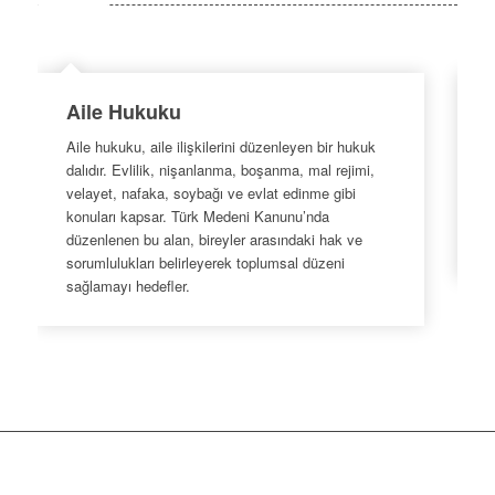
Aile Hukuku
Aile hukuku, aile ilişkilerini düzenleyen bir hukuk
M
dalıdır. Evlilik, nişanlanma, boşanma, mal rejimi,
k
velayet, nafaka, soybağı ve evlat edinme gibi
h
konuları kapsar. Türk Medeni Kanunu’nda
s
düzenlenen bu alan, bireyler arasındaki hak ve
s
sorumlulukları belirleyerek toplumsal düzeni
sağlamayı hedefler.