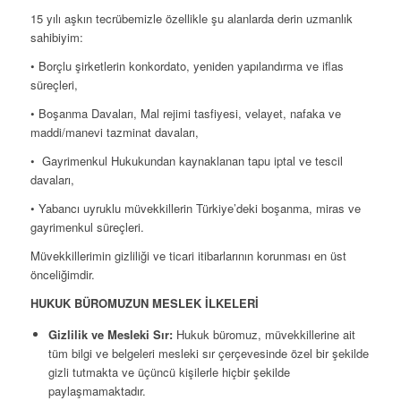
15 yılı aşkın tecrübemizle özellikle şu alanlarda derin uzmanlık
sahibiyim:
• Borçlu şirketlerin konkordato, yeniden yapılandırma ve iflas
süreçleri,
• Boşanma Davaları, Mal rejimi tasfiyesi, velayet, nafaka ve
maddi/manevi tazminat davaları,
• Gayrimenkul Hukukundan kaynaklanan tapu iptal ve tescil
davaları,
• Yabancı uyruklu müvekkillerin Türkiye’deki boşanma, miras ve
gayrimenkul süreçleri.
Müvekkillerimin gizliliği ve ticari itibarlarının korunması en üst
önceliğimdir.
HUKUK BÜROMUZUN MESLEK İLKELERİ
Gizlilik ve Mesleki Sır:
Hukuk büromuz, müvekkillerine ait
tüm bilgi ve belgeleri mesleki sır çerçevesinde özel bir şekilde
gizli tutmakta ve üçüncü kişilerle hiçbir şekilde
paylaşmamaktadır.