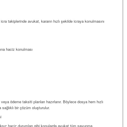
ra takiplerinde avukat, kararın hızlı şekilde icraya konulmasını
rına haciz konulması
 veya ödeme taksiti planları hazırlanır. Böylece dosya hem hızlı
 sağlıklı bir çözüm oluşturulur.
i
, haksız haciz durumları gibi konularda avukat tüm savunma