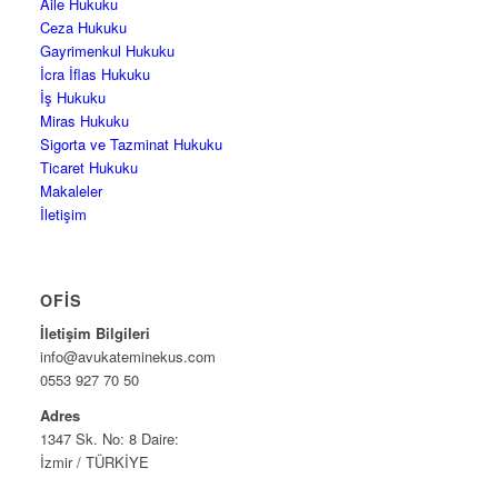
Aile Hukuku
Ceza Hukuku
Gayrimenkul Hukuku
İcra İflas Hukuku
İş Hukuku
Miras Hukuku
Sigorta ve Tazminat Hukuku
Ticaret Hukuku
Makaleler
İletişim
OFIS
İletişim Bilgileri
info@avukateminekus.com
0553 927 70 50
Adres
1347 Sk. No: 8 Daire:
İzmir / TÜRKİYE