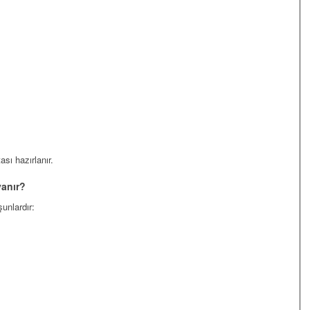
ası hazırlanır.
yanır?
şunlardır: