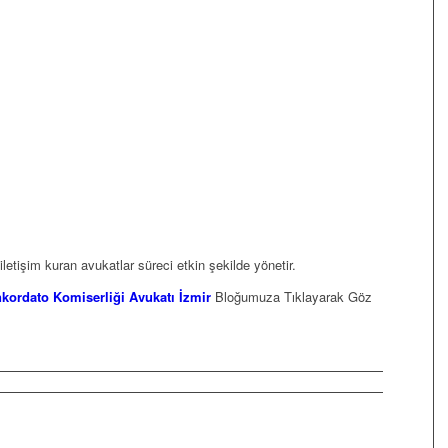
ı iletişim kuran avukatlar süreci etkin şekilde yönetir.
kordato Komiserliği Avukatı İzmir
Bloğumuza Tıklayarak Göz