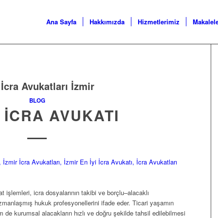
Ana Sayfa
Hakkımızda
Hizmetlerimiz
Makalel
:
İcra Avukatları İzmir
BLOG
R İCRA AVUKATI
lat işlemleri, icra dosyalarının takibi ve borçlu–alacaklı
anlaşmış hukuk profesyonellerini ifade eder. Ticari yaşamın
de kurumsal alacakların hızlı ve doğru şekilde tahsil edilebilmesi