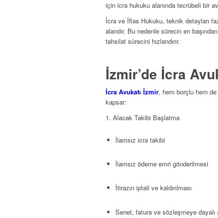
için icra hukuku alanında tecrübeli bir a
İcra ve İflas Hukuku, teknik detayları faz
alandır. Bu nedenle sürecin en başından 
tahsilat sürecini hızlandırır.
İzmir’de İcra Avu
İcra Avukatı İzmir
, hem borçlu hem de a
kapsar:
1. Alacak Takibi Başlatma
İlamsız icra takibi
İlamsız ödeme emri gönderilmesi
İtirazın iptali ve kaldırılması
Senet, fatura ve sözleşmeye dayalı a