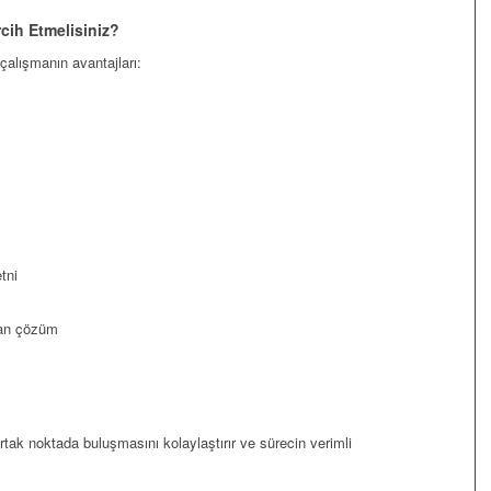
cih Etmelisiniz?
çalışmanın avantajları:
tni
ayan çözüm
rtak noktada buluşmasını kolaylaştırır ve sürecin verimli