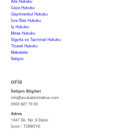
Aile Hukuku
Ceza Hukuku
Gayrimenkul Hukuku
İcra İflas Hukuku
İş Hukuku
Miras Hukuku
Sigorta ve Tazminat Hukuku
Ticaret Hukuku
Makaleler
İletişim
OFIS
İletişim Bilgileri
info@avukateminekus.com
0553 927 70 50
Adres
1347 Sk. No: 8 Daire:
İzmir / TÜRKİYE