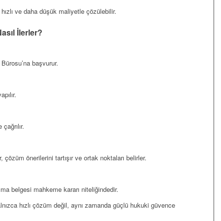
zlı ve daha düşük maliyetle çözülebilir.
sıl İlerler?
k Bürosu’na başvurur.
pılır.
 çağrılır.
, çözüm önerilerini tartışır ve ortak noktaları belirler.
ma belgesi mahkeme kararı niteliğindedir.
lnızca hızlı çözüm değil, aynı zamanda güçlü hukuki güvence